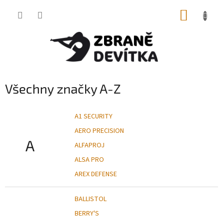
Přejít
NÁKUP
na
obsah
KOŠÍK
Všechny značky A-Z
A1 SECURITY
AERO PRECISION
A
ALFAPROJ
ALSA PRO
AREX DEFENSE
BALLISTOL
BERRY'S