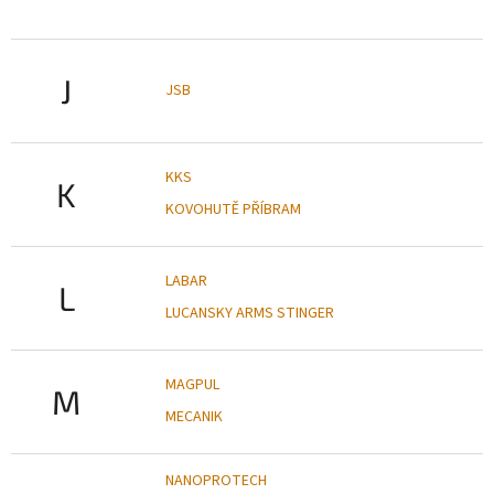
J
JSB
KKS
K
KOVOHUTĚ PŘÍBRAM
LABAR
L
LUCANSKY ARMS STINGER
MAGPUL
M
MECANIK
NANOPROTECH