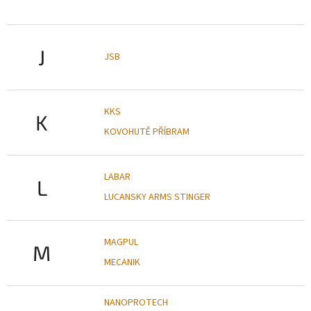
J
JSB
KKS
K
KOVOHUTĚ PŘÍBRAM
LABAR
L
LUCANSKY ARMS STINGER
MAGPUL
M
MECANIK
NANOPROTECH