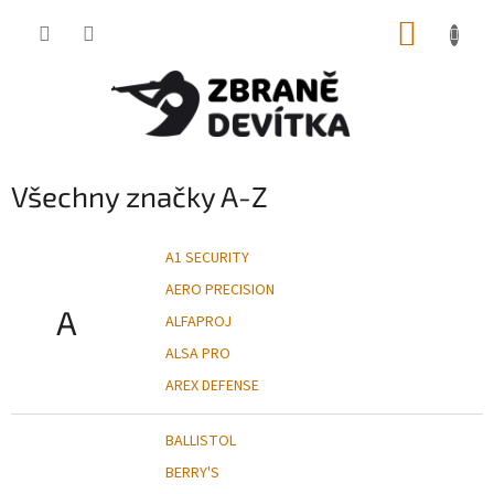
Přejít
NÁKUP
na
obsah
KOŠÍK
Všechny značky A-Z
A1 SECURITY
AERO PRECISION
A
ALFAPROJ
ALSA PRO
AREX DEFENSE
BALLISTOL
BERRY'S