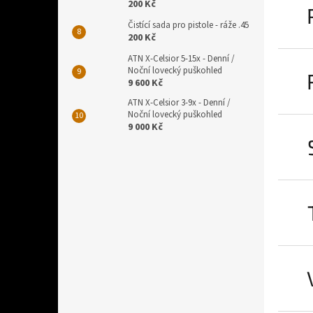
200 Kč
Čistící sada pro pistole - ráže .45
200 Kč
ATN X-Celsior 5-15x - Denní /
Noční lovecký puškohled
9 600 Kč
ATN X-Celsior 3-9x - Denní /
Noční lovecký puškohled
9 000 Kč