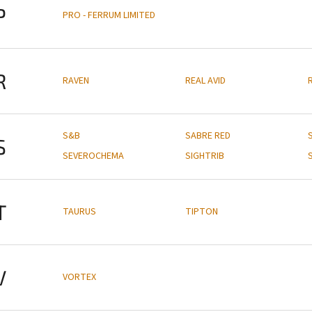
P
PRO - FERRUM LIMITED
R
RAVEN
REAL AVID
S&B
SABRE RED
S
SEVEROCHEMA
SIGHTRIB
T
TAURUS
TIPTON
V
VORTEX