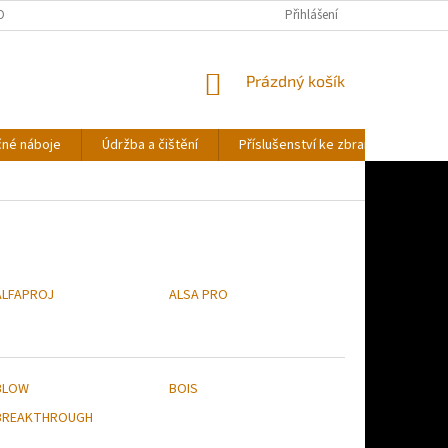
OBNÍCH ÚDAJŮ
Přihlášení
NÁKUPNÍ
Prázdný košík
KOŠÍK
čné náboje
Údržba a čištění
Příslušenství ke zbraním
Stř
ALFAPROJ
ALSA PRO
BLOW
BOIS
BREAKTHROUGH