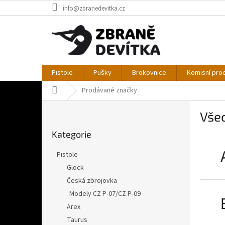
Přejít
info@zbranedevitka.cz
na
obsah
Pistole
Pušky
Brokovnice
Komisní pro
Domů
Prodávané značky
P
Vše
o
Přeskočit
s
Kategorie
kategorie
t
r
Pistole
a
Glock
n
Česká zbrojovka
n
í
Modely CZ P-07/CZ P-09
p
Arex
a
Taurus