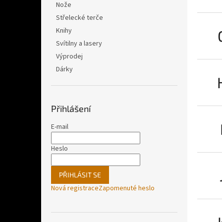
Nože
Střelecké terče
Knihy
Svítilny a lasery
Výprodej
Dárky
Přihlášení
E-mail
Heslo
PŘIHLÁSIT SE
Nová registrace
Zapomenuté heslo