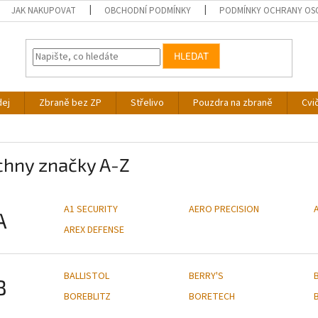
JAK NAKUPOVAT
OBCHODNÍ PODMÍNKY
PODMÍNKY OCHRANY OS
HLEDAT
dej
Zbraně bez ZP
Střelivo
Pouzdra na zbraně
Cvi
chny značky A-Z
A1 SECURITY
AERO PRECISION
A
AREX DEFENSE
BALLISTOL
BERRY'S
B
BOREBLITZ
BORETECH