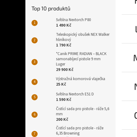
Top 10 produktů
Svítilna Nextorch P80
1 490 Kč
Teleskopický obušek NEX Walker
hliníkový
1 790 Kč
*Canik PRIME RADIAN – BLACK
samonabíjecí pistole 9 mm
Luger
29 900 Kč
Výstražná komorová vlaječka
25 Kč
Svítilna Nextorch E51 D
1 590 Kč
Čistící sada pro pistole - ráže 5,6
mm
200 Kč
Čistící sada pro pistole - ráže
6,35 Browning