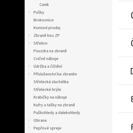
n
Canik
e
Pušky
l
Brokovnice
Komisní prodej
Zbraně bez ZP
Střelivo
Pouzdra na zbraně
Cvičné náboje
Údržba a čištění
Příslušenství ke zbraním
Střelecká sluchátka
Střelecké brýle
Krabičky na náboje
Kufry a tašky na zbraně
Puškohledy a dalekohledy
Obrana
Pepřové spreje