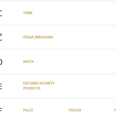
C
CANIK
Č
ČESKÁ ZBROJOVKA
D
DASTA
ESP EURO SECURITY
E
PRODUCTS
F
FALCO
FIOCCHI