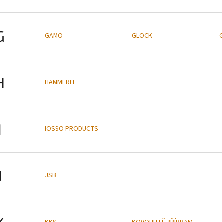
G
GAMO
GLOCK
H
HAMMERLI
I
IOSSO PRODUCTS
J
JSB
K
KKS
KOVOHUTĚ PŘÍBRAM