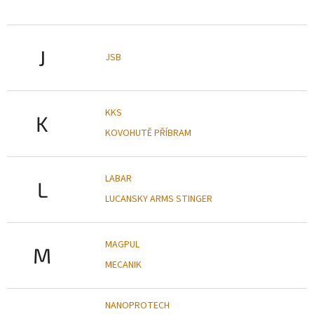
J
JSB
KKS
K
KOVOHUTĚ PŘÍBRAM
LABAR
L
LUCANSKY ARMS STINGER
MAGPUL
M
MECANIK
NANOPROTECH