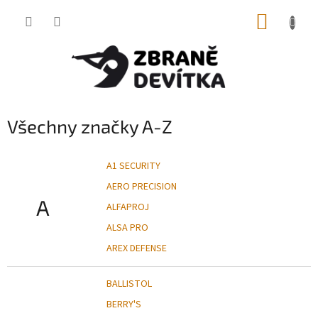
Přejít
NÁKUP
na
obsah
KOŠÍK
Všechny značky A-Z
A1 SECURITY
AERO PRECISION
A
ALFAPROJ
ALSA PRO
AREX DEFENSE
BALLISTOL
BERRY'S