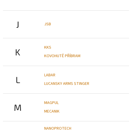
J
JSB
KKS
K
KOVOHUTĚ PŘÍBRAM
LABAR
L
LUCANSKY ARMS STINGER
MAGPUL
M
MECANIK
NANOPROTECH