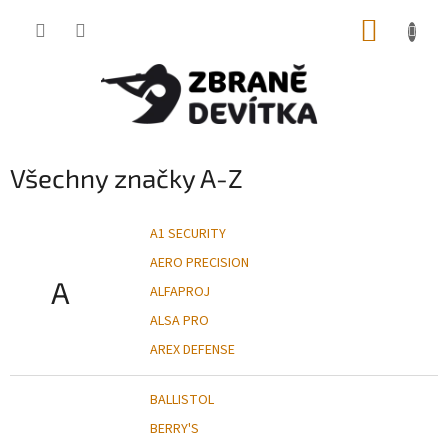
Přejít
NÁKUP
na
obsah
KOŠÍK
Všechny značky A-Z
A1 SECURITY
AERO PRECISION
A
ALFAPROJ
ALSA PRO
AREX DEFENSE
BALLISTOL
BERRY'S