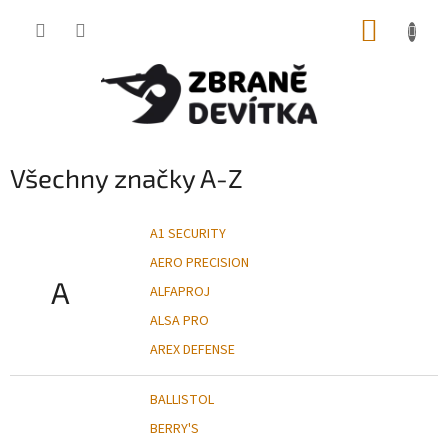
Přejít
NÁKUP
na
obsah
KOŠÍK
Všechny značky A-Z
A1 SECURITY
AERO PRECISION
A
ALFAPROJ
ALSA PRO
AREX DEFENSE
BALLISTOL
BERRY'S