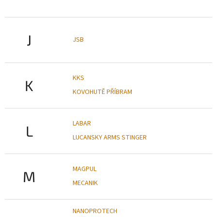
J
JSB
KKS
K
KOVOHUTĚ PŘÍBRAM
LABAR
L
LUCANSKY ARMS STINGER
MAGPUL
M
MECANIK
NANOPROTECH