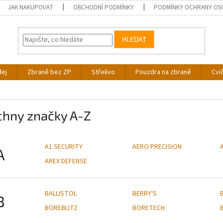
JAK NAKUPOVAT
OBCHODNÍ PODMÍNKY
PODMÍNKY OCHRANY OS
HLEDAT
dej
Zbraně bez ZP
Střelivo
Pouzdra na zbraně
Cvi
chny značky A-Z
A1 SECURITY
AERO PRECISION
A
AREX DEFENSE
BALLISTOL
BERRY'S
B
BOREBLITZ
BORETECH