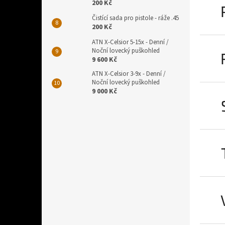
200 Kč
Čistící sada pro pistole - ráže .45
200 Kč
ATN X-Celsior 5-15x - Denní /
Noční lovecký puškohled
9 600 Kč
ATN X-Celsior 3-9x - Denní /
Noční lovecký puškohled
9 000 Kč