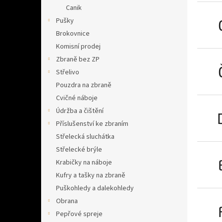
n
Canik
e
Pušky
l
Brokovnice
Komisní prodej
Zbraně bez ZP
Střelivo
Pouzdra na zbraně
Cvičné náboje
Údržba a čištění
Příslušenství ke zbraním
Střelecká sluchátka
Střelecké brýle
Krabičky na náboje
Kufry a tašky na zbraně
Puškohledy a dalekohledy
Obrana
Pepřové spreje