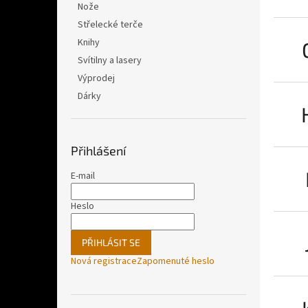
Nože
Střelecké terče
Knihy
Svítilny a lasery
Výprodej
Dárky
Přihlášení
E-mail
Heslo
PŘIHLÁSIT SE
Nová registrace
Zapomenuté heslo