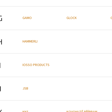
G
GAMO
GLOCK
H
HAMMERLI
I
IOSSO PRODUCTS
J
JSB
K
KKS
KOVOHUTĚ PŘÍBRAM