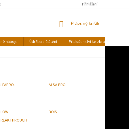
OBNÍCH ÚDAJŮ
Přihlášení
NÁKUPNÍ
Prázdný košík
KOŠÍK
čné náboje
Údržba a čištění
Příslušenství ke zbraním
Stř
ALFAPROJ
ALSA PRO
BLOW
BOIS
BREAKTHROUGH