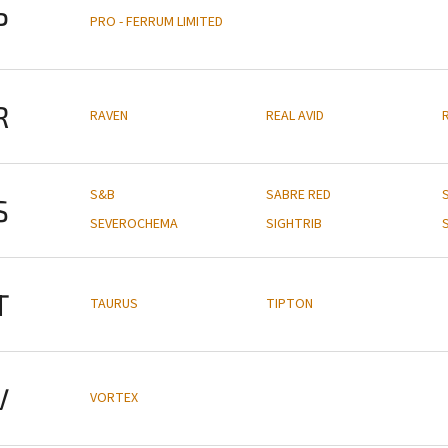
P
PRO - FERRUM LIMITED
R
RAVEN
REAL AVID
S&B
SABRE RED
S
SEVEROCHEMA
SIGHTRIB
T
TAURUS
TIPTON
V
VORTEX