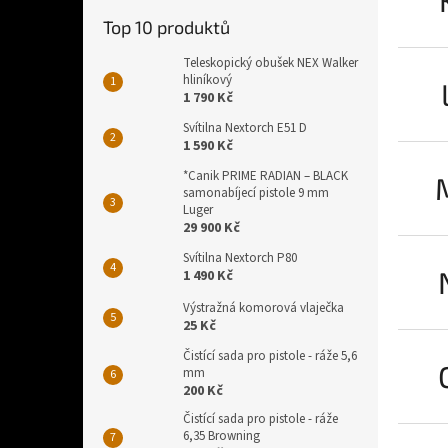
Top 10 produktů
Teleskopický obušek NEX Walker
hliníkový
1 790 Kč
Svítilna Nextorch E51 D
1 590 Kč
*Canik PRIME RADIAN – BLACK
samonabíjecí pistole 9 mm
Luger
29 900 Kč
Svítilna Nextorch P80
1 490 Kč
Výstražná komorová vlaječka
25 Kč
Čistící sada pro pistole - ráže 5,6
mm
200 Kč
Čistící sada pro pistole - ráže
6,35 Browning