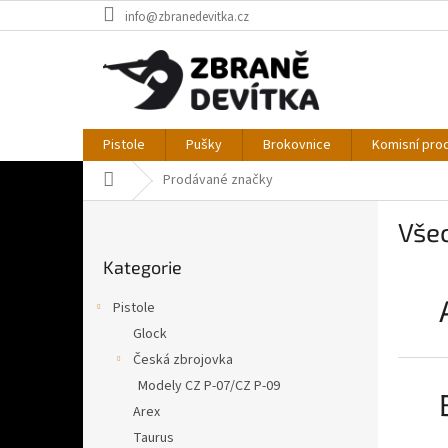
Přejít
info@zbranedevitka.cz
na
obsah
Pistole
Pušky
Brokovnice
Komisní pro
Domů
Prodávané značky
P
Vše
o
Přeskočit
s
Kategorie
kategorie
t
r
Pistole
a
Glock
n
Česká zbrojovka
n
í
Modely CZ P-07/CZ P-09
p
Arex
a
Taurus