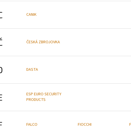
C
CANIK
Č
ČESKÁ ZBROJOVKA
D
DASTA
ESP EURO SECURITY
E
PRODUCTS
F
FALCO
FIOCCHI