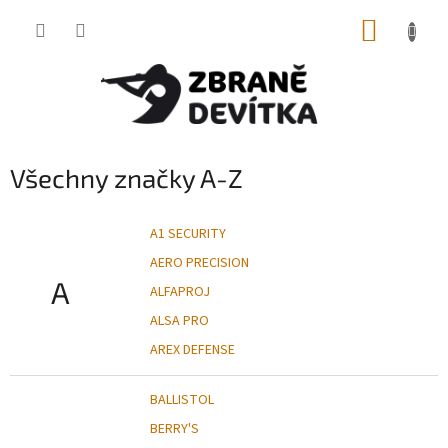
Přejít
NÁKUP
na
obsah
KOŠÍK
Všechny značky A-Z
A1 SECURITY
AERO PRECISION
A
ALFAPROJ
ALSA PRO
AREX DEFENSE
BALLISTOL
BERRY'S