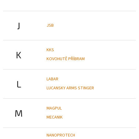
J
JSB
KKS
K
KOVOHUTĚ PŘÍBRAM
LABAR
L
LUCANSKY ARMS STINGER
MAGPUL
M
MECANIK
NANOPROTECH