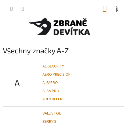
Přejít
NÁKUP
na
obsah
KOŠÍK
Všechny značky A-Z
A1 SECURITY
AERO PRECISION
A
ALFAPROJ
ALSA PRO
AREX DEFENSE
BALLISTOL
BERRY'S