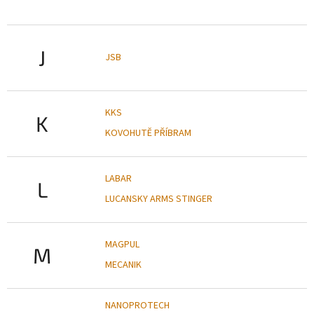
J
JSB
KKS
K
KOVOHUTĚ PŘÍBRAM
LABAR
L
LUCANSKY ARMS STINGER
MAGPUL
M
MECANIK
NANOPROTECH