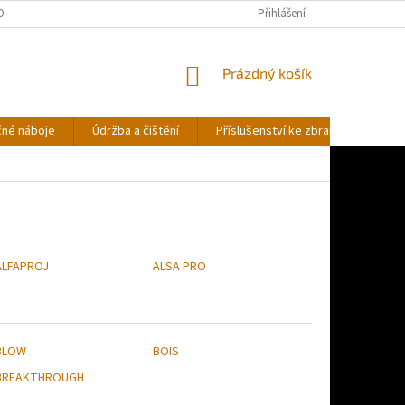
OBNÍCH ÚDAJŮ
Přihlášení
NÁKUPNÍ
Prázdný košík
KOŠÍK
čné náboje
Údržba a čištění
Příslušenství ke zbraním
Stř
ALFAPROJ
ALSA PRO
BLOW
BOIS
BREAKTHROUGH