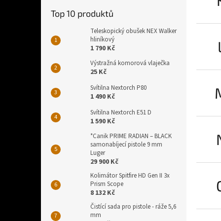
Top 10 produktů
Teleskopický obušek NEX Walker
hliníkový
1 790 Kč
Výstražná komorová vlaječka
25 Kč
Svítilna Nextorch P80
1 490 Kč
Svítilna Nextorch E51 D
1 590 Kč
*Canik PRIME RADIAN – BLACK
samonabíjecí pistole 9 mm
Luger
29 900 Kč
Kolimátor Spitfire HD Gen II 3x
Prism Scope
8 132 Kč
Čistící sada pro pistole - ráže 5,6
mm