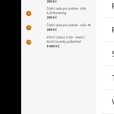
200 Kč
Čistící sada pro pistole - ráže
6,35 Browning
200 Kč
Čistící sada pro pistole - ráže .45
200 Kč
ATN X-Celsior 5-15x - Denní /
Noční lovecký puškohled
9 600 Kč