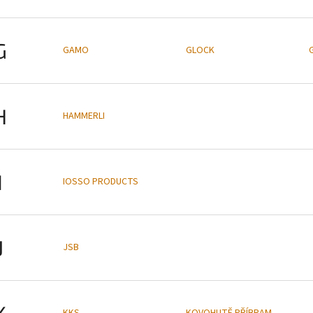
G
GAMO
GLOCK
H
HAMMERLI
I
IOSSO PRODUCTS
J
JSB
K
KKS
KOVOHUTĚ PŘÍBRAM