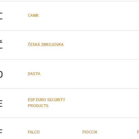
C
CANIK
Č
ČESKÁ ZBROJOVKA
D
DASTA
ESP EURO SECURITY
E
PRODUCTS
F
FALCO
FIOCCHI