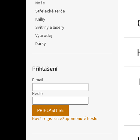
Nože
Střelecké terče
Knihy
Svítilny a lasery
Výprodej
Dárky
Přihlášení
E-mail
Heslo
PŘIHLÁSIT SE
Nová registrace
Zapomenuté heslo