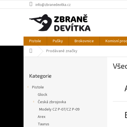
Přejít
info@zbranedevitka.cz
na
obsah
Pistole
Pušky
Brokovnice
Komisní pro
Domů
Prodávané značky
P
Vše
o
Přeskočit
s
Kategorie
kategorie
t
r
Pistole
a
Glock
n
Česká zbrojovka
n
í
Modely CZ P-07/CZ P-09
p
Arex
a
Taurus