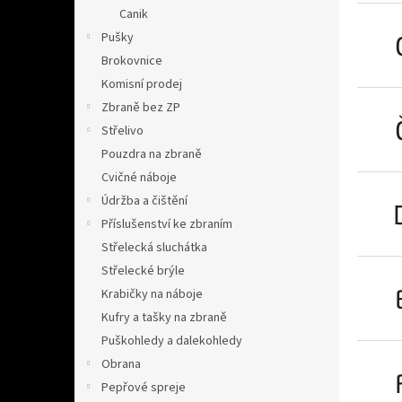
n
Canik
e
Pušky
l
Brokovnice
Komisní prodej
Zbraně bez ZP
Střelivo
Pouzdra na zbraně
Cvičné náboje
Údržba a čištění
Příslušenství ke zbraním
Střelecká sluchátka
Střelecké brýle
Krabičky na náboje
Kufry a tašky na zbraně
Puškohledy a dalekohledy
Obrana
Pepřové spreje