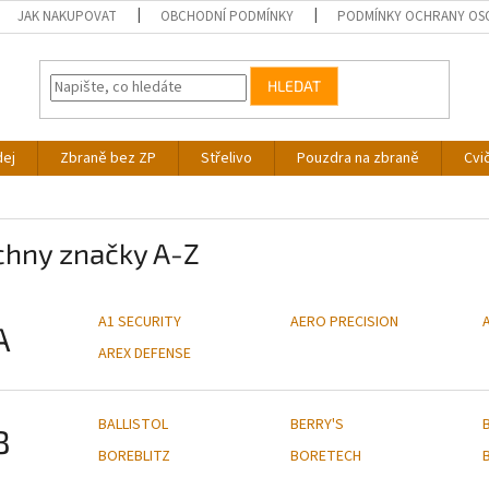
JAK NAKUPOVAT
OBCHODNÍ PODMÍNKY
PODMÍNKY OCHRANY OS
HLEDAT
dej
Zbraně bez ZP
Střelivo
Pouzdra na zbraně
Cvi
chny značky A-Z
A1 SECURITY
AERO PRECISION
A
AREX DEFENSE
BALLISTOL
BERRY'S
B
BOREBLITZ
BORETECH