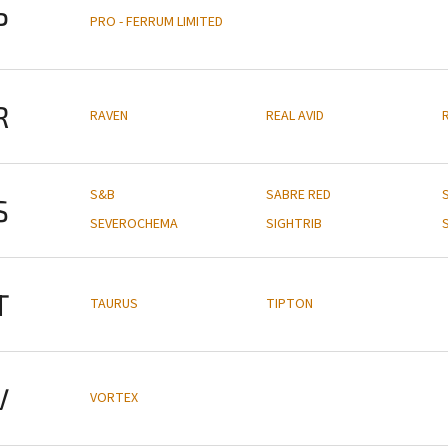
P
PRO - FERRUM LIMITED
R
RAVEN
REAL AVID
S&B
SABRE RED
S
SEVEROCHEMA
SIGHTRIB
T
TAURUS
TIPTON
V
VORTEX