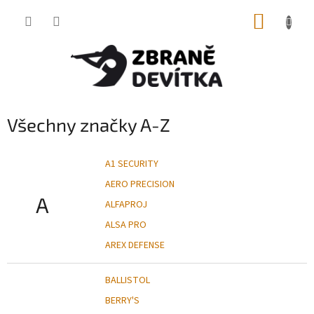
Přejít
NÁKUP
na
obsah
KOŠÍK
Všechny značky A-Z
A1 SECURITY
AERO PRECISION
A
ALFAPROJ
ALSA PRO
AREX DEFENSE
BALLISTOL
BERRY'S