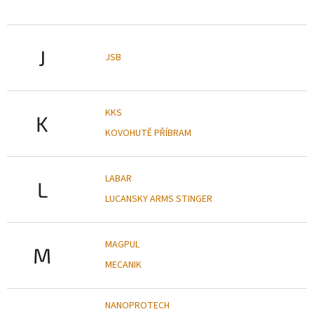
J
JSB
KKS
K
KOVOHUTĚ PŘÍBRAM
LABAR
L
LUCANSKY ARMS STINGER
MAGPUL
M
MECANIK
NANOPROTECH