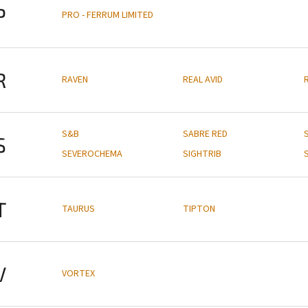
P
PRO - FERRUM LIMITED
R
RAVEN
REAL AVID
S&B
SABRE RED
S
SEVEROCHEMA
SIGHTRIB
T
TAURUS
TIPTON
V
VORTEX