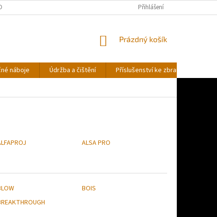
OBNÍCH ÚDAJŮ
Přihlášení
NÁKUPNÍ
Prázdný košík
KOŠÍK
čné náboje
Údržba a čištění
Příslušenství ke zbraním
Stř
ALFAPROJ
ALSA PRO
BLOW
BOIS
BREAKTHROUGH