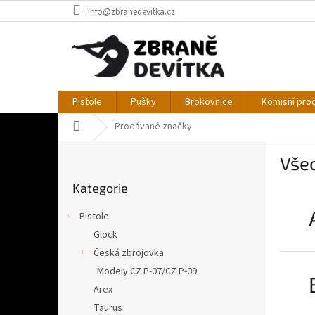
Přejít
info@zbranedevitka.cz
na
obsah
Pistole
Pušky
Brokovnice
Komisní pro
Domů
Prodávané značky
P
Vše
o
Přeskočit
s
Kategorie
kategorie
t
r
Pistole
a
Glock
n
Česká zbrojovka
n
í
Modely CZ P-07/CZ P-09
p
Arex
a
Taurus