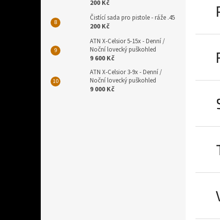
200 Kč
Čistící sada pro pistole - ráže .45
200 Kč
ATN X-Celsior 5-15x - Denní /
Noční lovecký puškohled
9 600 Kč
ATN X-Celsior 3-9x - Denní /
Noční lovecký puškohled
9 000 Kč