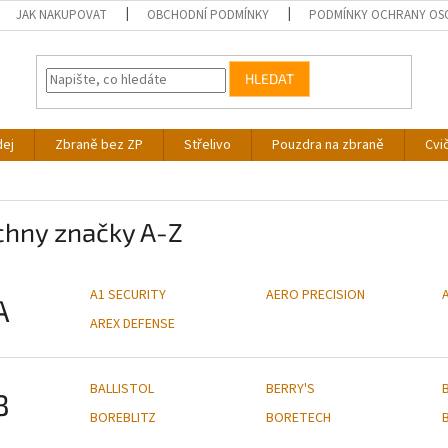
JAK NAKUPOVAT
OBCHODNÍ PODMÍNKY
PODMÍNKY OCHRANY OS
HLEDAT
dej
Zbraně bez ZP
Střelivo
Pouzdra na zbraně
Cvi
chny značky A-Z
A1 SECURITY
AERO PRECISION
A
AREX DEFENSE
BALLISTOL
BERRY'S
B
BOREBLITZ
BORETECH