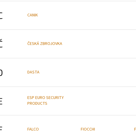
C
CANIK
Č
ČESKÁ ZBROJOVKA
D
DASTA
ESP EURO SECURITY
E
PRODUCTS
F
FALCO
FIOCCHI