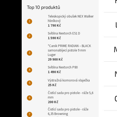
Top 10 produktů
Teleskopický obušek NEX Walker
hliníkový
1 790 Kč
Svítilna Nextorch E51 D
1 590 Kč
*Canik PRIME RADIAN – BLACK
samonabíjecí pistole 9 mm
Luger
29 900 Kč
Svítilna Nextorch P80
1 490 Kč
Výstražná komorová vlaječka
25 Kč
Čistící sada pro pistole - ráže 5,6
mm
200 Kč
Čistící sada pro pistole - ráže
6,35 Browning