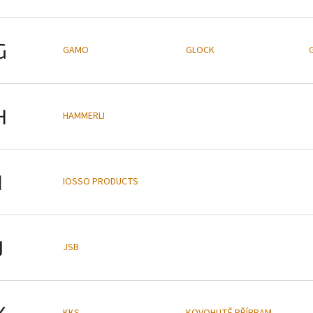
G
GAMO
GLOCK
H
HAMMERLI
I
IOSSO PRODUCTS
J
JSB
K
KKS
KOVOHUTĚ PŘÍBRAM