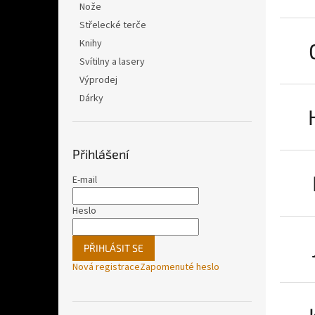
Nože
Střelecké terče
Knihy
Svítilny a lasery
Výprodej
Dárky
Přihlášení
E-mail
Heslo
PŘIHLÁSIT SE
Nová registrace
Zapomenuté heslo