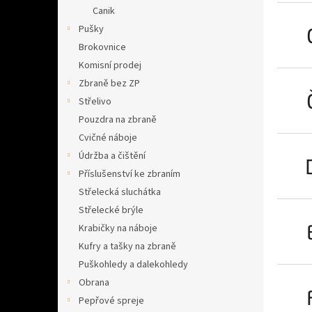
n
Canik
e
Pušky
l
Brokovnice
Komisní prodej
Zbraně bez ZP
Střelivo
Pouzdra na zbraně
Cvičné náboje
Údržba a čištění
Příslušenství ke zbraním
Střelecká sluchátka
Střelecké brýle
Krabičky na náboje
Kufry a tašky na zbraně
Puškohledy a dalekohledy
Obrana
Pepřové spreje