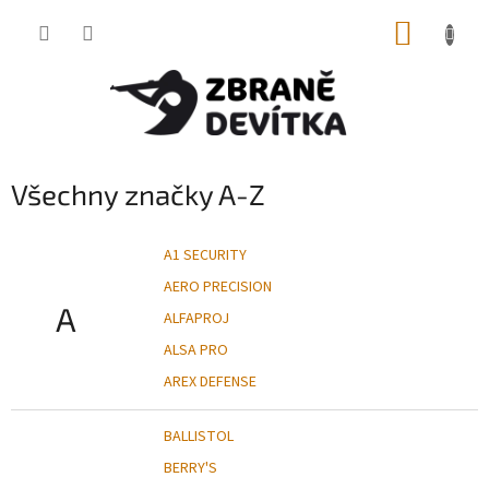
Přejít
NÁKUP
na
obsah
KOŠÍK
Všechny značky A-Z
A1 SECURITY
AERO PRECISION
A
ALFAPROJ
ALSA PRO
AREX DEFENSE
BALLISTOL
BERRY'S