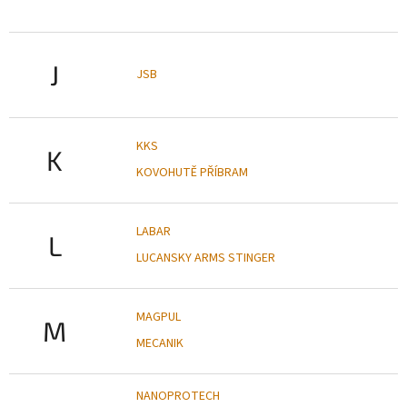
J
JSB
KKS
K
KOVOHUTĚ PŘÍBRAM
LABAR
L
LUCANSKY ARMS STINGER
MAGPUL
M
MECANIK
NANOPROTECH