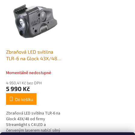
výkonný pomocník se
renomovaného amerického
světelným...
výrobce Streamlight....
Zbraňová LED svítilna
TLR-6 na Glock 43X/48
Streamlight®
Momentálně nedostupné
4 950,41 Kč bez DPH
5 990 Kč
Do košíku
Zbraňová LED svítilna TLR-6 na
Glock 43X/48 od firmy
Streamlight s C4 LED a
červeným laserem nabízí silný