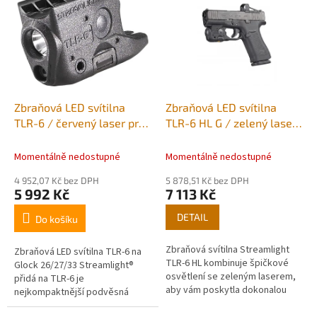
r
p
o
i
d
s
u
p
k
r
t
o
ů
d
Zbraňová LED svítilna
Zbraňová LED svítilna
u
TLR-6 / červený laser pro
TLR-6 HL G / zelený laser
k
RAIL Glock 17, 19
Streamlight®
t
Streamlight®
Momentálně nedostupné
Momentálně nedostupné
ů
4 952,07 Kč bez DPH
5 878,51 Kč bez DPH
5 992 Kč
7 113 Kč
DETAIL
Do košíku
Zbraňová svítilna Streamlight
Zbraňová LED svítilna TLR-6 na
TLR-6 HL kombinuje špičkové
Glock 26/27/33 Streamlight®
osvětlení se zeleným laserem,
přidá na TLR-6 je
aby vám poskytla dokonalou
nejkompaktnější podvěsná
kontrolu v každé situaci. Tento
zbraňová svítilna od