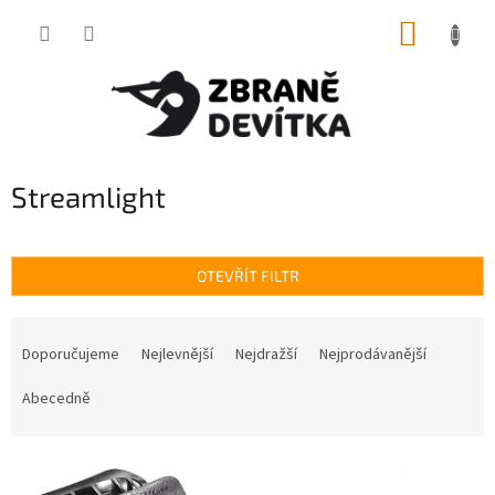
Přejít
NÁKUP
na
obsah
KOŠÍK
Streamlight
OTEVŘÍT FILTR
Ř
a
Doporučujeme
Nejlevnější
Nejdražší
Nejprodávanější
z
e
Abecedně
n
í
V
p
ý