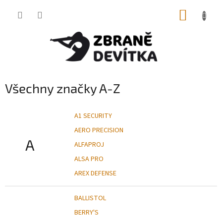
Přejít
NÁKUP
na
obsah
KOŠÍK
Všechny značky A-Z
A1 SECURITY
AERO PRECISION
A
ALFAPROJ
ALSA PRO
AREX DEFENSE
BALLISTOL
BERRY'S