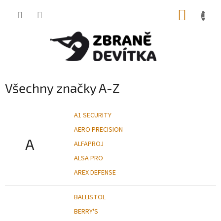
Přejít
NÁKUP
na
obsah
KOŠÍK
Všechny značky A-Z
A1 SECURITY
AERO PRECISION
A
ALFAPROJ
ALSA PRO
AREX DEFENSE
BALLISTOL
BERRY'S