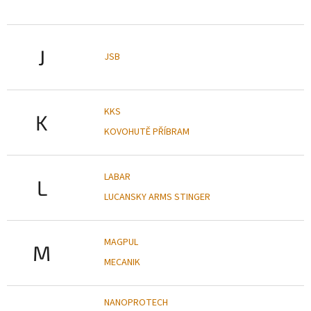
J
JSB
KKS
K
KOVOHUTĚ PŘÍBRAM
LABAR
L
LUCANSKY ARMS STINGER
MAGPUL
M
MECANIK
NANOPROTECH