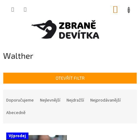
Přejít
NÁKUP
na
obsah
KOŠÍK
Walther
OTEVŘÍT FILTR
Ř
a
Doporučujeme
Nejlevnější
Nejdražší
Nejprodávanější
z
e
Abecedně
n
í
V
p
Výprodej
ý