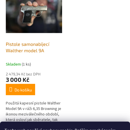
r
p
o
i
d
s
u
p
k
r
t
o
ů
d
Pistole samonabíjecí
u
Walther model 9A
k
t
Skladem
(1 ks)
ů
2 479,34 Kč bez DPH
3 000 Kč
Do košíku
Použitá kapesní pistole Walther
Model 9A v ráži 6,35 Browning je
ikonou meziválečného období,
která osloví jak sběratele, tak
nadšence do historických