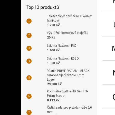
Top 10 produktů
Teleskopický obušek NEX Walker
hliníkový
1 790 Kč
Výstražná komorová vlaječka
25 Kč
Svítilna Nextorch P80
1 490 Kč
Svítilna Nextorch E51 D
1 590 Kč
*Canik PRIME RADIAN – BLACK
samonabíjecí pistole 9 mm
Luger
29 900 Kč
Kolimátor Spitfire HD Gen II 3x
Prism Scope
8 132 Kč
Čistící sada pro pistole - ráže 5,6
mm