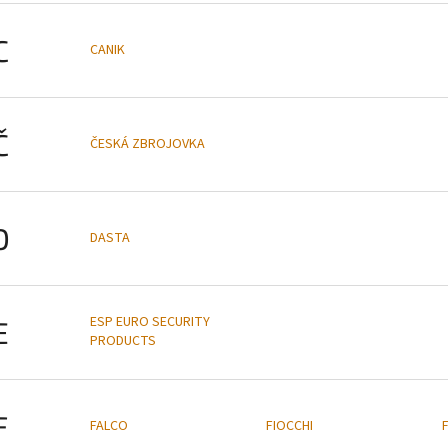
C
CANIK
Č
ČESKÁ ZBROJOVKA
D
DASTA
ESP EURO SECURITY
E
PRODUCTS
F
FALCO
FIOCCHI