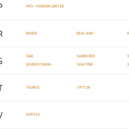
P
PRO - FERRUM LIMITED
R
RAVEN
REAL AVID
S&B
SABRE RED
S
SEVEROCHEMA
SIGHTRIB
T
TAURUS
TIPTON
V
VORTEX