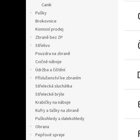
n
Canik
e
Pušky
l
Brokovnice
Komisní prodej
Zbraně bez ZP
Střelivo
Pouzdra na zbraně
Cvičné náboje
Údržba a čištění
Příslušenství ke zbraním
Střelecká sluchátka
Střelecké brýle
Krabičky na náboje
Kufry a tašky na zbraně
Puškohledy a dalekohledy
Obrana
Pepřové spreje