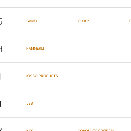
G
GAMO
GLOCK
H
HAMMERLI
I
IOSSO PRODUCTS
J
JSB
K
KKS
KOVOHUTĚ PŘÍBRAM