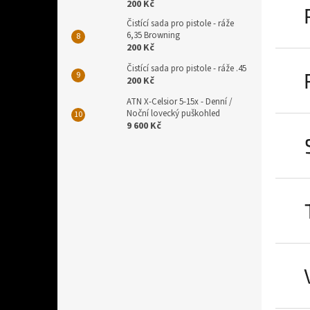
200 Kč
Čistící sada pro pistole - ráže
6,35 Browning
200 Kč
Čistící sada pro pistole - ráže .45
200 Kč
ATN X-Celsior 5-15x - Denní /
Noční lovecký puškohled
9 600 Kč