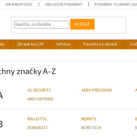
JAK NAKUPOVAT
OBCHODNÍ PODMÍNKY
PODMÍNKY OCHRANY OS
HLEDAT
dej
Zbraně bez ZP
Střelivo
Pouzdra na zbraně
Cvi
chny značky A-Z
A1 SECURITY
AERO PRECISION
A
AREX DEFENSE
BALLISTOL
BERRY'S
B
BOREBLITZ
BORETECH