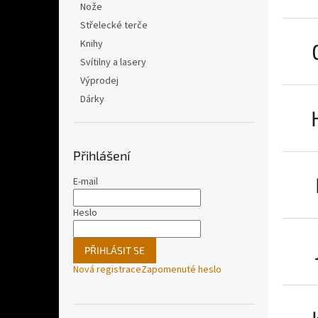
Nože
Střelecké terče
Knihy
Svítilny a lasery
Výprodej
Dárky
Přihlášení
E-mail
Heslo
PŘIHLÁSIT SE
Nová registrace
Zapomenuté heslo