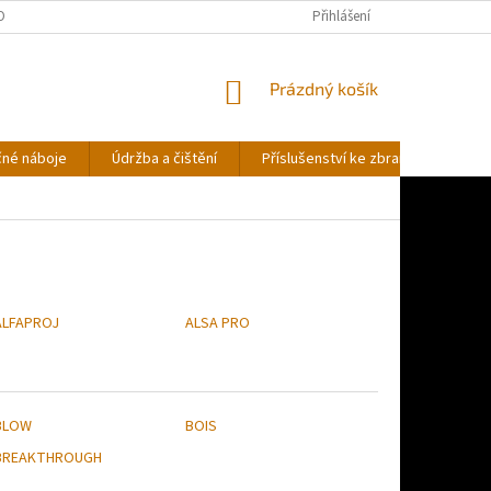
OBNÍCH ÚDAJŮ
Přihlášení
NÁKUPNÍ
Prázdný košík
KOŠÍK
čné náboje
Údržba a čištění
Příslušenství ke zbraním
Stř
ALFAPROJ
ALSA PRO
BLOW
BOIS
BREAKTHROUGH