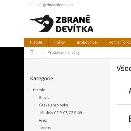
Přejít
info@zbranedevitka.cz
na
obsah
Pistole
Pušky
Brokovnice
Komisní pro
Domů
Prodávané značky
P
Vše
o
Přeskočit
s
Kategorie
kategorie
t
r
Pistole
a
Glock
n
Česká zbrojovka
n
í
Modely CZ P-07/CZ P-09
p
Arex
a
Taurus