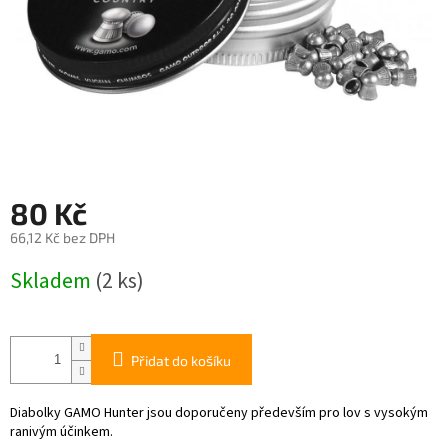
80 Kč
66,12 Kč bez DPH
Měrná
Skladem
(2 ks)
cena:
Přidat do košíku
Diabolky GAMO Hunter jsou doporučeny především pro lov s vysokým
ranivým účinkem.