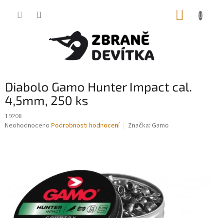
Přejít
NÁKUP
na
obsah
KOŠÍK
Diabolo Gamo Hunter Impact cal.
4,5mm, 250 ks
19208
Průměrné
Neohodnoceno
Podrobnosti hodnocení
Značka:
Gamo
hodnocení
produktu
je
0,0
z
5
hvězdiček.