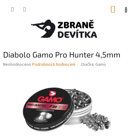
Přejít
NÁKUP
na
obsah
KOŠÍK
Diabolo Gamo Pro Hunter 4,5mm
Průměrné
Neohodnoceno
Podrobnosti hodnocení
Značka:
Gamo
hodnocení
produktu
je
0,0
z
5
hvězdiček.