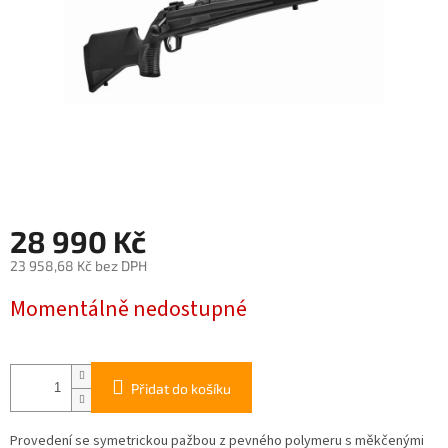
28 990 Kč
23 958,68 Kč bez DPH
Měrná
Momentálně nedostupné
cena:
Přidat do košíku
Provedení se symetrickou pažbou z pevného polymeru s měkčenými