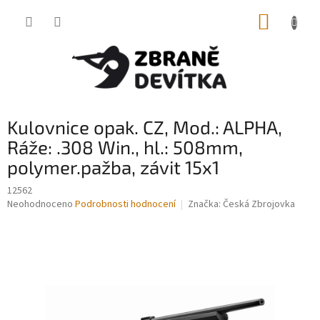
Přejít
NÁKUP
na
obsah
KOŠÍK
Kulovnice opak. CZ, Mod.: ALPHA,
Ráže: .308 Win., hl.: 508mm,
polymer.pažba, závit 15x1
12562
Průměrné
Neohodnoceno
Podrobnosti hodnocení
Značka:
Česká Zbrojovka
hodnocení
produktu
je
0,0
z
5
hvězdiček.