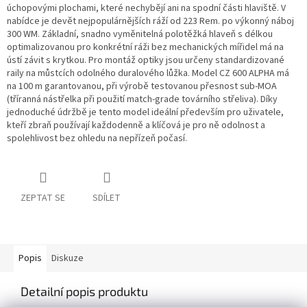
úchopovými plochami, které nechybějí ani na spodní části hlaviště. V
nabídce je devět nejpopulárnějších ráží od 223 Rem. po výkonný náboj
300 WM. Základní, snadno vyměnitelná polotěžká hlaveň s délkou
optimalizovanou pro konkrétní ráži bez mechanických mířidel má na
ústí závit s krytkou. Pro montáž optiky jsou určeny standardizované
raily na můstcích odolného duralového lůžka. Model CZ 600 ALPHA má
na 100 m garantovanou, při výrobě testovanou přesnost sub-MOA
(tříranná nástřelka při použití match-grade továrního střeliva). Díky
jednoduché údržbě je tento model ideální především pro uživatele,
kteří zbraň používají každodenně a klíčová je pro ně odolnost a
spolehlivost bez ohledu na nepřízeň počasí.
ZEPTAT SE
SDÍLET
Popis
Diskuze
Detailní popis produktu