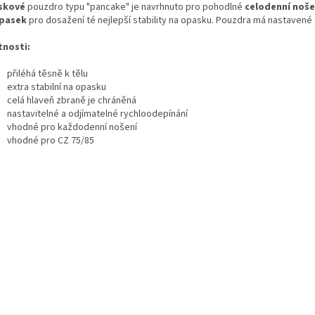
skové
pouzdro typu "pancake" je navrhnuto pro pohodlné
celodenní noše
opasek
pro dosažení té nejlepší stability na opasku. Pouzdra má nastavené 
tnosti:
přiléhá těsně k tělu
extra stabilní na opasku
celá hlaveň zbraně je chráněná
nastavitelné a odjímatelné rychloodepínání
vhodné pro každodenní nošení
vhodné pro CZ 75/85