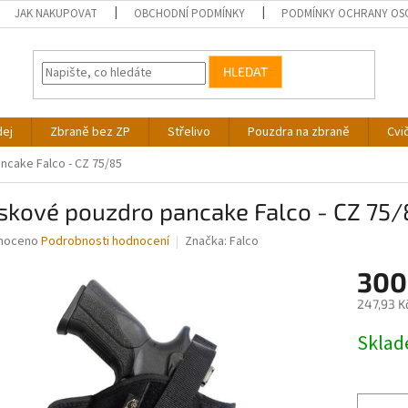
JAK NAKUPOVAT
OBCHODNÍ PODMÍNKY
PODMÍNKY OCHRANY OS
HLEDAT
dej
Zbraně bez ZP
Střelivo
Pouzdra na zbraně
Cvi
cake Falco - CZ 75/85
skové pouzdro pancake Falco - CZ 75/
né
noceno
Podrobnosti hodnocení
Značka:
Falco
ní
300
u
247,93 K
Měrná
Skla
cena:
ek.