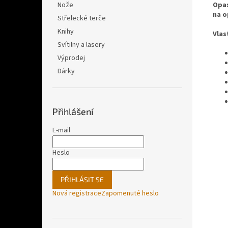
Opa
Nože
na 
Střelecké terče
Knihy
Vlas
Svítilny a lasery
Výprodej
Dárky
Přihlášení
E-mail
Heslo
PŘIHLÁSIT SE
Nová registrace
Zapomenuté heslo