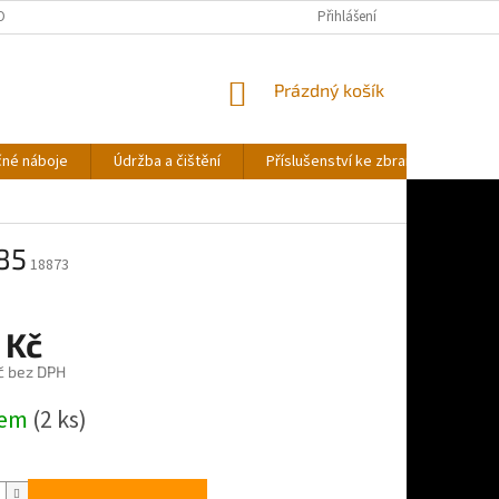
OBNÍCH ÚDAJŮ
Přihlášení
NÁKUPNÍ
Prázdný košík
KOŠÍK
čné náboje
Údržba a čištění
Příslušenství ke zbraním
Stř
85
18873
 Kč
č bez DPH
dem
(2 ks)