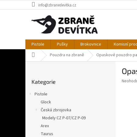
Přejít
info@zbranedevitka.cz
na
obsah
Pistole
Pušky
Brokovnice
Komisní pro
Domů
Pouzdra na zbraně
Opaskové pouzdro pan
P
Opa
o
Přeskočit
s
Průměr
Neohod
Kategorie
kategorie
t
hodnoce
r
produkt
Pistole
a
je
Glock
0,0
n
z
Česká zbrojovka
n
5
í
Modely CZ P-07/CZ P-09
hvězdič
p
Arex
a
Taurus