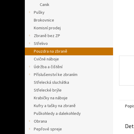
n
Canik
e
Pušky
l
Brokovnice
Komisní prodej
Zbraně bez ZP
Střelivo
Pouzdra na zbraně
Cvičné náboje
Údržba a čištění
Příslušenství ke zbraním
Střelecká sluchátka
Střelecké brýle
Krabičky na náboje
Kufry a tašky na zbraně
Popi
Puškohledy a dalekohledy
Obrana
Det
Pepřové spreje