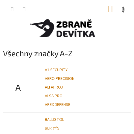
Přejít
NÁKUP
na
obsah
KOŠÍK
Všechny značky A-Z
A1 SECURITY
AERO PRECISION
A
ALFAPROJ
ALSA PRO
AREX DEFENSE
BALLISTOL
BERRY'S