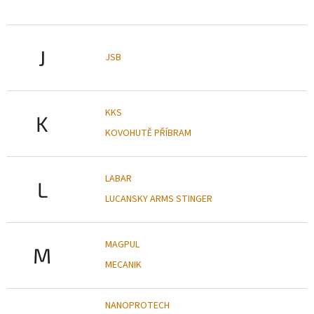
J
JSB
KKS
K
KOVOHUTĚ PŘÍBRAM
LABAR
L
LUCANSKY ARMS STINGER
MAGPUL
M
MECANIK
NANOPROTECH