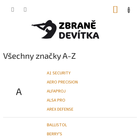
Přejít
NÁKUP
na
obsah
KOŠÍK
Všechny značky A-Z
A1 SECURITY
AERO PRECISION
A
ALFAPROJ
ALSA PRO
AREX DEFENSE
BALLISTOL
BERRY'S