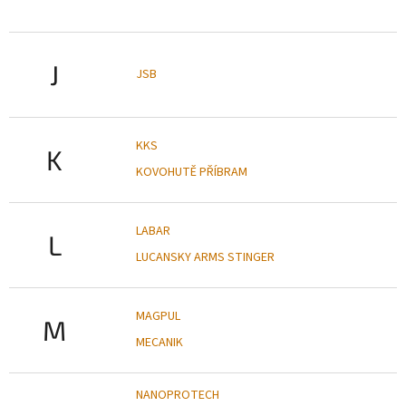
J
JSB
KKS
K
KOVOHUTĚ PŘÍBRAM
LABAR
L
LUCANSKY ARMS STINGER
MAGPUL
M
MECANIK
NANOPROTECH