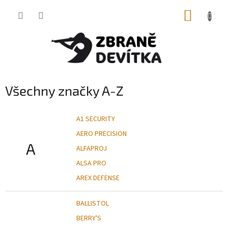
Přejít
NÁKUP
na
obsah
KOŠÍK
Všechny značky A-Z
A1 SECURITY
AERO PRECISION
A
ALFAPROJ
ALSA PRO
AREX DEFENSE
BALLISTOL
BERRY'S