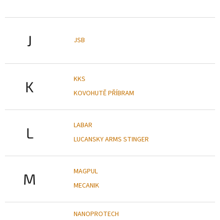
J
JSB
KKS
K
KOVOHUTĚ PŘÍBRAM
LABAR
L
LUCANSKY ARMS STINGER
MAGPUL
M
MECANIK
NANOPROTECH