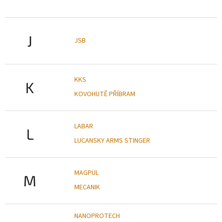
J
JSB
KKS
K
KOVOHUTĚ PŘÍBRAM
LABAR
L
LUCANSKY ARMS STINGER
MAGPUL
M
MECANIK
NANOPROTECH