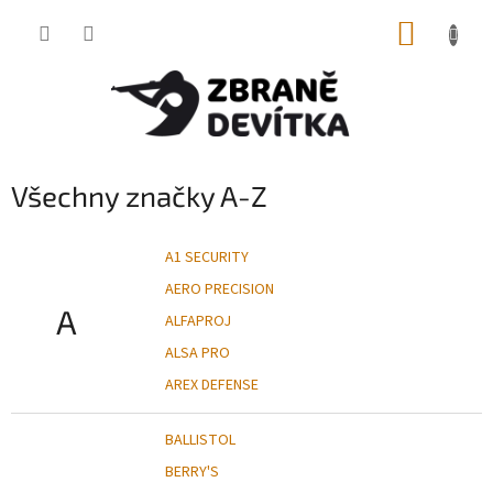
Přejít
NÁKUP
na
obsah
KOŠÍK
Všechny značky A-Z
A1 SECURITY
AERO PRECISION
A
ALFAPROJ
ALSA PRO
AREX DEFENSE
BALLISTOL
BERRY'S