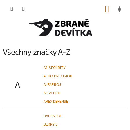
Přejít
NÁKUP
na
obsah
KOŠÍK
Všechny značky A-Z
A1 SECURITY
AERO PRECISION
A
ALFAPROJ
ALSA PRO
AREX DEFENSE
BALLISTOL
BERRY'S