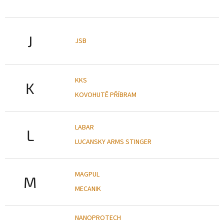
J
JSB
KKS
K
KOVOHUTĚ PŘÍBRAM
LABAR
L
LUCANSKY ARMS STINGER
MAGPUL
M
MECANIK
NANOPROTECH