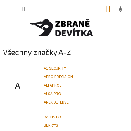
Přejít
NÁKUP
na
obsah
KOŠÍK
Všechny značky A-Z
A1 SECURITY
AERO PRECISION
A
ALFAPROJ
ALSA PRO
AREX DEFENSE
BALLISTOL
BERRY'S