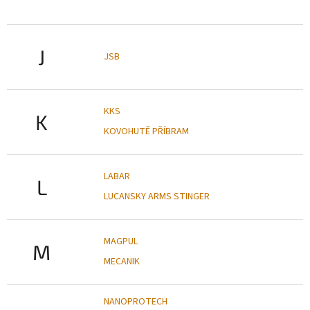
J
JSB
KKS
K
KOVOHUTĚ PŘÍBRAM
LABAR
L
LUCANSKY ARMS STINGER
MAGPUL
M
MECANIK
NANOPROTECH